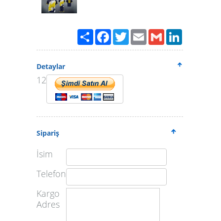
Paylaş
Facebook
Twitter
Email
Gmail
LinkedIn
Detaylar
12
Sipariş
İsim
Telefon
Kargo
Adres