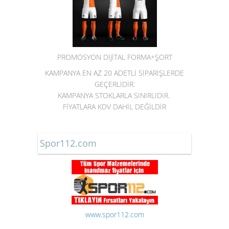
PROMOSYON DİJİTAL FORMA+ŞORT
KAMPANYA EN AZ 20 ADETLİ SİPARİŞLERDE
GEÇERLİDİR.
KAMPANYA STOKLARLA SINIRLIDIR.
FİYATLARA KDV DAHİL DEĞİLDİR
Spor112.com
www.spor112.com