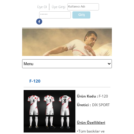
Üye Ol
Üye Girişi
F-120
Ürün Kodu :
F-120
Üretici :
DİX SPORT
Ürün Özellikleri
•Tüm baskılar ve