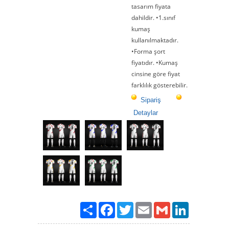
tasarım fiyata
dahildir. •1.sınıf
kumaş
kullanılmaktadır.
•Forma şort
fiyatıdır. •Kumaş
cinsine göre fiyat
farklılık gösterebilir.
Sipariş
Detaylar
Paylaş
Facebook
Twitter
Email
Gmail
LinkedIn