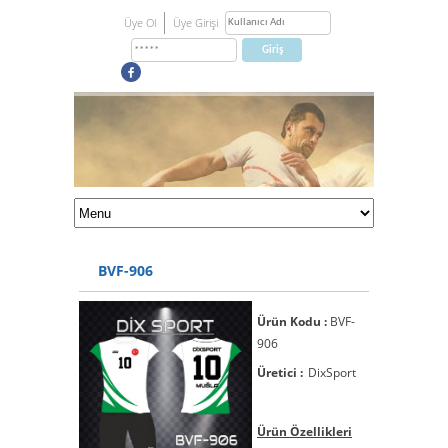
Üye Ol
Üye Girişi
BVF-906
Ürün Kodu :
BVF-
906
Üretici :
DixSport
Ürün Özellikleri