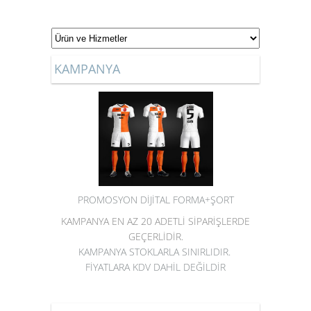
KAMPANYA
PROMOSYON DİJİTAL FORMA+ŞORT
KAMPANYA EN AZ 20 ADETLİ SİPARİŞLERDE
GEÇERLİDİR.
KAMPANYA STOKLARLA SINIRLIDIR.
FİYATLARA KDV DAHİL DEĞİLDİR