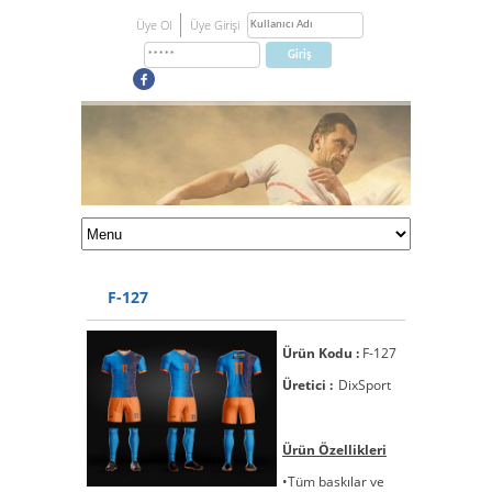
Üye Ol
Üye Girişi
F-127
Ürün Kodu :
F-127
Üretici :
DixSport
Ürün Özellikleri
•Tüm baskılar ve