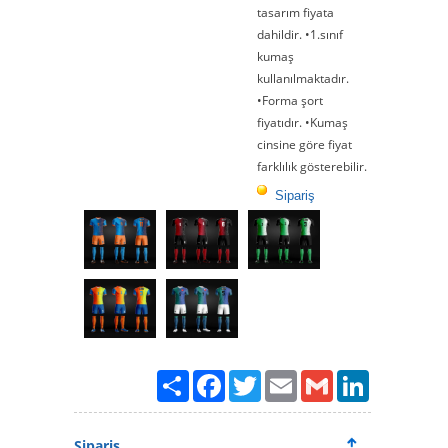
tasarım fiyata
dahildir. •1.sınıf
kumaş
kullanılmaktadır.
•Forma şort
fiyatıdır. •Kumaş
cinsine göre fiyat
farklılık gösterebilir.
Sipariş
Paylaş
Facebook
Twitter
Email
Gmail
LinkedIn
Sipariş