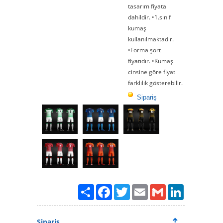
tasarım fiyata
dahildir. •1.sınıf
kumaş
kullanılmaktadır.
•Forma şort
fiyatıdır. •Kumaş
cinsine göre fiyat
farklılık gösterebilir.
Sipariş
Paylaş
Facebook
Twitter
Email
Gmail
LinkedIn
Sipariş