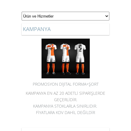
KAMPANYA
PROMOSYON DİJİTAL FORMA+ŞORT
KAMPANYA EN AZ 20 ADETLİ SİPARİŞLERDE
GEÇERLİDİR.
KAMPANYA STOKLARLA SINIRLIDIR.
FİYATLARA KDV DAHİL DEĞİLDİR