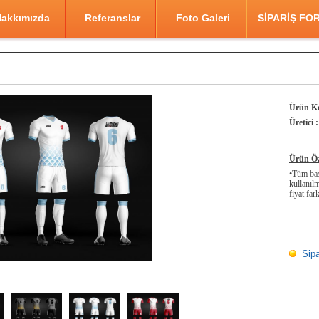
akkımızda
Referanslar
Foto Galeri
SİPARİŞ FO
Ürün K
Üretici :
Ürün Öze
•Tüm bask
kullanılm
fiyat fark
Sipa