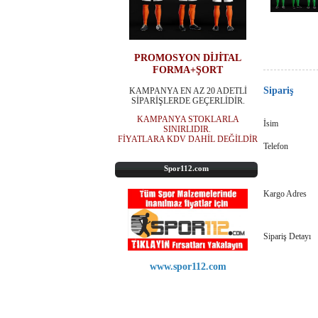
PROMOSYON DİJİTAL
FORMA+ŞORT
Sipariş
KAMPANYA EN AZ 20 ADETLİ
SİPARİŞLERDE GEÇERLİDİR.
KAMPANYA STOKLARLA
İsim
SINIRLIDIR.
FİYATLARA KDV DAHİL DEĞİLDİR
Telefon
Spor112.com
Kargo Adres
Sipariş Detayı
www.spor112.com