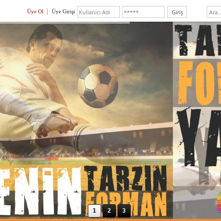
Üye Ol
Üye Girişi
1
2
3