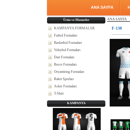
ANA SAYFA
H
ANA SAYFA
Ürün ve Hizmetler
KAMPANYA FORMALAR
F-138
Futbol Formaları
Basketbol Formaları
Voleybol Formaları
Dart Formaları
Bocce Formaları
Oryantiring Formaları
Raket Sporları
Asker Formaları
T-Shirt
KAMPANYA