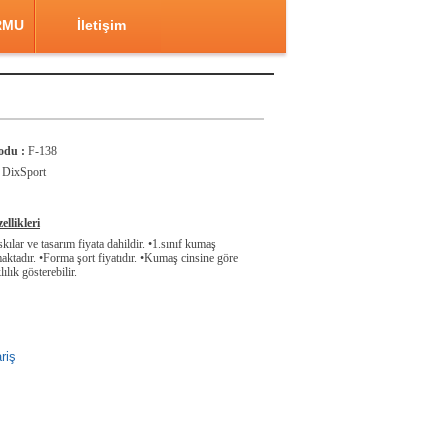
RMU
İletişim
odu :
F-138
DixSport
llikleri
ılar ve tasarım fiyata dahildir. •1.sınıf kumaş
aktadır. •Forma şort fiyatıdır. •Kumaş cinsine göre
lılık gösterebilir.
riş