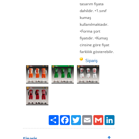
tasarım fiyata
dahildir. •1.sınıf
kumaş
kullanılmaktadır.
•Forma şort
fiyatıdır. •Kumaş
cinsine göre fiyat
farklılık gösterebilir.
Sipariş
Paylaş
Facebook
Twitter
Email
Gmail
LinkedIn
Sipariş