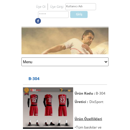
Üye Ol
Üye Girişi
B-304
Ürün Kodu :
B-304
Üretici :
DixSport
Ürün Özellikleri
•Tüm baskılar ve