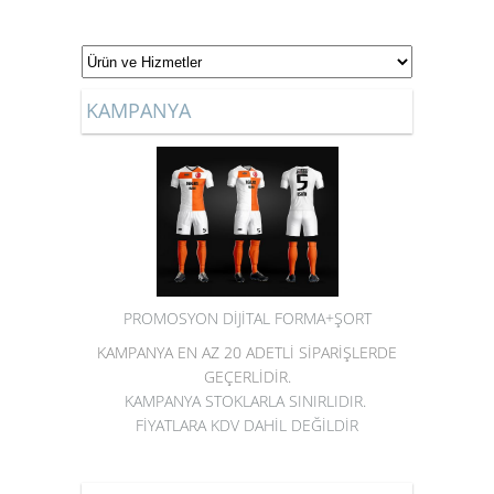
KAMPANYA
PROMOSYON DİJİTAL FORMA+ŞORT
KAMPANYA EN AZ 20 ADETLİ SİPARİŞLERDE
GEÇERLİDİR.
KAMPANYA STOKLARLA SINIRLIDIR.
FİYATLARA KDV DAHİL DEĞİLDİR