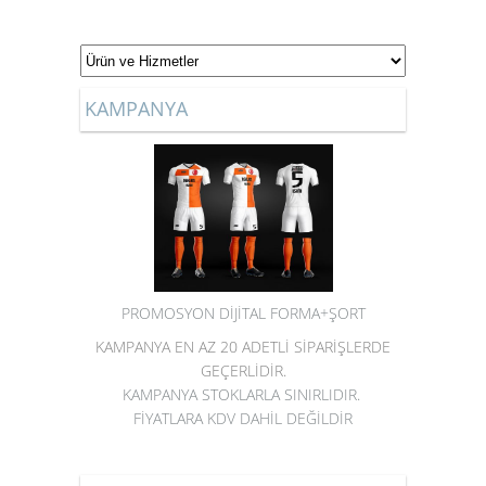
KAMPANYA
PROMOSYON DİJİTAL FORMA+ŞORT
KAMPANYA EN AZ 20 ADETLİ SİPARİŞLERDE
GEÇERLİDİR.
KAMPANYA STOKLARLA SINIRLIDIR.
FİYATLARA KDV DAHİL DEĞİLDİR