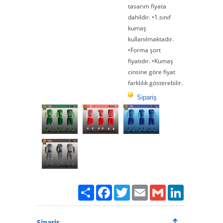
tasarım fiyata
dahildir. •1.sınıf
kumaş
kullanılmaktadır.
•Forma şort
fiyatıdır. •Kumaş
cinsine göre fiyat
farklılık gösterebilir.
Sipariş
Paylaş
Facebook
Twitter
Email
Gmail
LinkedIn
Sipariş