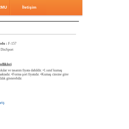
RMU
İletişim
odu :
F-157
DixSport
llikleri
ılar ve tasarım fiyata dahildir. •1.sınıf kumaş
aktadır. •Forma şort fiyatıdır. •Kumaş cinsine göre
lılık gösterebilir.
riş