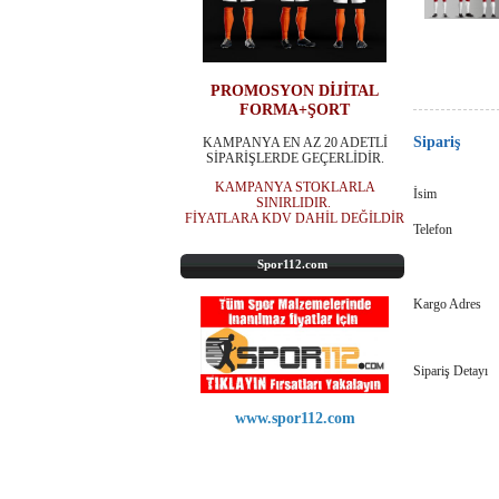
PROMOSYON DİJİTAL
FORMA+ŞORT
Sipariş
KAMPANYA EN AZ 20 ADETLİ
SİPARİŞLERDE GEÇERLİDİR.
KAMPANYA STOKLARLA
İsim
SINIRLIDIR.
FİYATLARA KDV DAHİL DEĞİLDİR
Telefon
Spor112.com
Kargo Adres
Sipariş Detayı
www.spor112.com