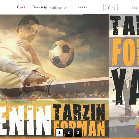
Üye Ol
Üye Girişi
1
2
3