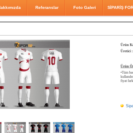
akkımızda
Referanslar
Foto Galeri
SİPARİŞ FO
Ürün K
Üretici :
Ürün Öze
•Tüm bask
kullanılm
fiyat fark
Sipa