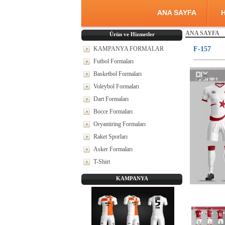
ANA SAYFA
H
ANA SAYFA
Ürün ve Hizmetler
KAMPANYA FORMALAR
F-157
Futbol Formaları
Basketbol Formaları
Voleybol Formaları
Dart Formaları
Bocce Formaları
Oryantiring Formaları
Raket Sporları
Asker Formaları
T-Shirt
KAMPANYA