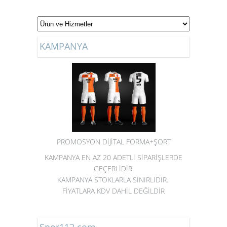
KAMPANYA
PROMOSYON DİJİTAL FORMA+ŞORT
KAMPANYA EN AZ 20 ADETLİ SİPARİŞLERDE
GEÇERLİDİR.
KAMPANYA STOKLARLA SINIRLIDIR.
FİYATLARA KDV DAHİL DEĞİLDİR
Spor112.com