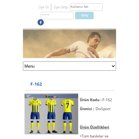
Üye Ol
Üye Girişi
F-162
Ürün Kodu :
F-162
Üretici :
DixSport
Ürün Özellikleri
•Tüm baskılar ve