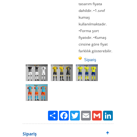
tasarım fiyata
dahildir. •1.sınıf
kumaş
kullanılmaktadır.
•Forma şort
fiyatıdır. •Kumaş
cinsine göre fiyat
farklılık gösterebilir.
Sipariş
Paylaş
Facebook
Twitter
Email
Gmail
LinkedIn
Sipariş