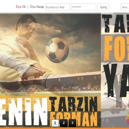
Üye Ol
Üye Girişi
1
2
3