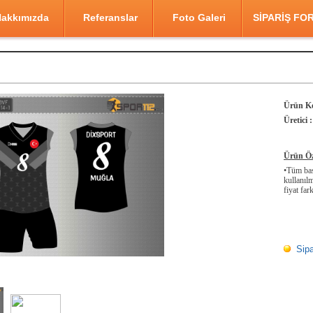
akkımızda
Referanslar
Foto Galeri
SİPARİŞ FO
Ürün K
Üretici :
Ürün Öze
•Tüm bask
kullanılm
fiyat fark
Sipa