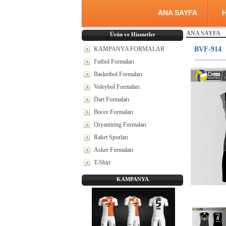
ANA SAYFA
H
ANA SAYFA
Ürün ve Hizmetler
KAMPANYA FORMALAR
BVF-914
Futbol Formaları
Basketbol Formaları
Voleybol Formaları
Dart Formaları
Bocce Formaları
Oryantiring Formaları
Raket Sporları
Asker Formaları
T-Shirt
KAMPANYA