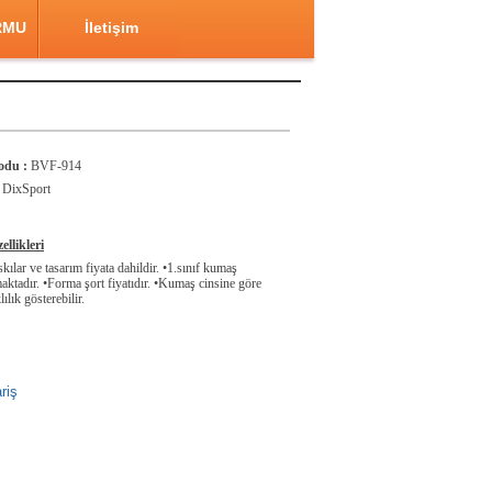
RMU
İletişim
odu :
BVF-914
DixSport
llikleri
ılar ve tasarım fiyata dahildir. •1.sınıf kumaş
aktadır. •Forma şort fiyatıdır. •Kumaş cinsine göre
lılık gösterebilir.
riş