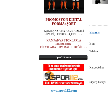
PROMOSYON DİJİTAL
FORMA+ŞORT
KAMPANYA EN AZ 20 ADETLİ
Sipariş
SİPARİŞLERDE GEÇERLİDİR.
KAMPANYA STOKLARLA
İsim
SINIRLIDIR.
FİYATLARA KDV DAHİL DEĞİLDİR
Telefon
Spor112.com
Kargo Adres
Sipariş Detayı
www.spor112.com